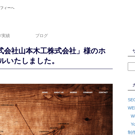
フィーへ
作実績
ブログ
式会社山本木工株式会社」様のホ
ルいたしました。
S
W
W
Y
制