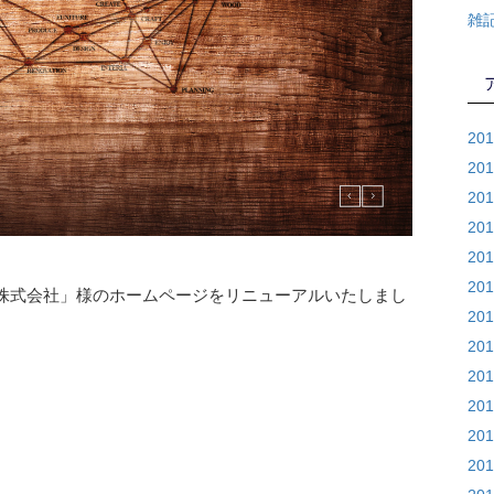
雑
20
20
20
20
20
20
株式会社」様のホームページをリニューアルいたしまし
20
20
20
20
20
20