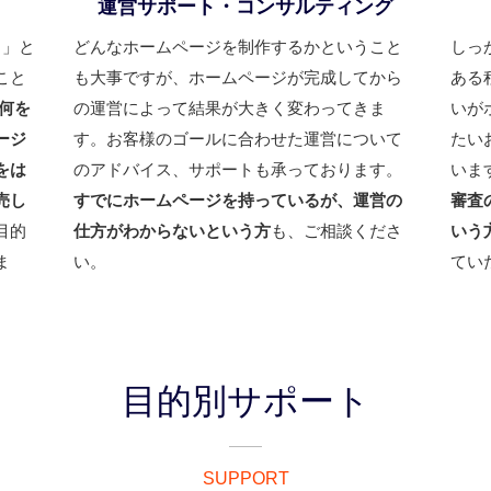
運営サポート・コンサルティング
と」と
どんなホームページを制作するかということ
しっ
こと
も大事ですが、ホームページが完成してから
ある
何を
の運営によって結果が大きく変わってきま
いが
ージ
す。お客様のゴールに合わせた運営について
たい
をは
のアドバイス、サポートも承っております。
いま
売し
すでにホームページを持っているが、運営の
審査
目的
仕方がわからないという方
も、ご相談くださ
いう
ま
い。
てい
目的別サポート
SUPPORT