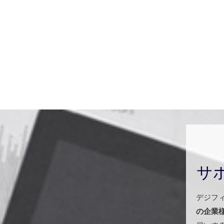
サ
デジフ
の企業