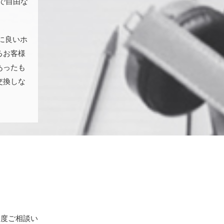
で自由な
に良いホ
るお客様
あったも
交換しな
一度ご相談い