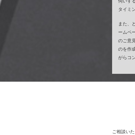
伺いす
タイミ
また、
ームペ
のご意
のを作
がらコ
ご相談いた